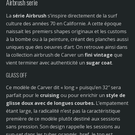
Airbrush serie
La
série Airbrush
s’inspire directement de la surf
culture des années 70 en Californie. A cette époque
naissait les premiers shapes originaux et les customs
à la bombe ou à la peinture, créant des planches aussi
uniques que des oeuvres d’art. On retrouve ainsi dans
la collection airbrush de Carver un
fini vintage
que
vient terminer avec authenticité un
sugar coat
.
GLASS OFF
Ce modèle de Carver dit « long » puisqu’en 32″ sera
parfait pour le
cruising
ou pour enrichir un
style de
glisse doux avec de longues courbes.
L’empatement
étant large, la radicalité n’est pas la caractéristique
première de ce modèle plutôt destiné aux sessions
sans pression. Son design rappelle les sessions au
sun-set dans les tubes orangés, bref, le ton est