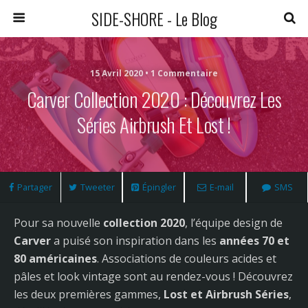
SIDE-SHORE - Le Blog
15 Avril 2020 • 1 Commentaire
Carver Collection 2020 : Découvrez Les
Séries Airbrush Et Lost !
Partager
Tweeter
Épingler
E-mail
SMS
Pour sa nouvelle
collection 2020
, l’équipe design de
Carver
a puisé son inspiration dans les
années 70 et
80 américaines
. Associations de couleurs acides et
pâles et look vintage sont au rendez-vous ! Découvrez
les deux premières gammes,
Lost et Airbrush Séries
,