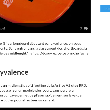
In
guet
0
o Glide
, longboard débutant par excellence, on vous
urte. Sans entrer dans la classement des shortboards, la
ie des
midlenght/malibu
. Découvrez cette planche
facile
lyvalence
s un
midlength
, voici l’outline de la
Astice V2 chez RRD
.
 passer sur un modèle plus court, sans perdre en
 un concave permet de glisser rapidement sur la vague.
tre couler pour
effectuer un canard
.