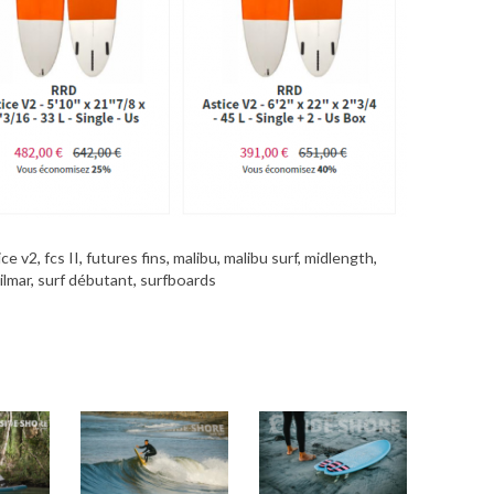
ice v2
,
fcs II
,
futures fins
,
malibu
,
malibu surf
,
midlength
,
ilmar
,
surf débutant
,
surfboards