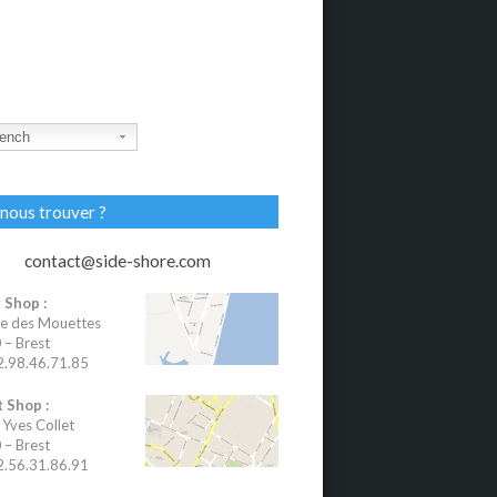
ench
nous trouver ?
contact@side-shore.com
 Shop :
e des Mouettes
– Brest
02.98.46.71.85
 Shop :
 Yves Collet
– Brest
02.56.31.86.91