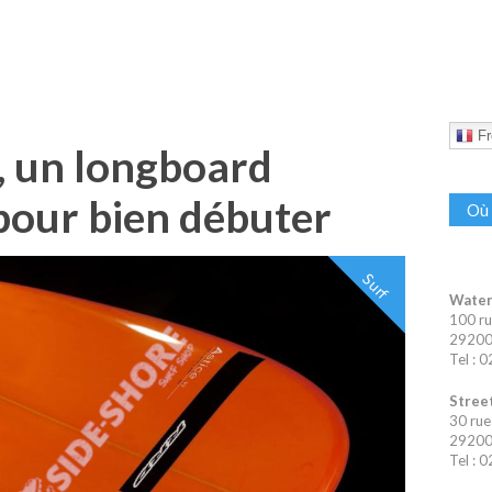
Fr
, un longboard
pour bien débuter
Où 
Surf
Water
100 ru
29200 
Tel : 
Street
30 rue
29200 
Tel : 