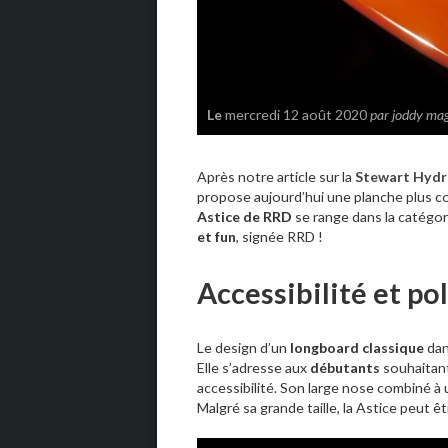
Le
mercredi 12 août 2020
par joddy ma
Après notre article sur la
Stewart Hydr
propose aujourd’hui une planche plus co
Astice de RRD
se range dans la catégor
et fun
, signée RRD !
Accessibilité et po
Le design d’un
longboard classique
dan
Elle s’adresse aux
débutants
souhaitant
accessibilité. Son large nose combiné à
Malgré sa grande taille, la Astice peut ê