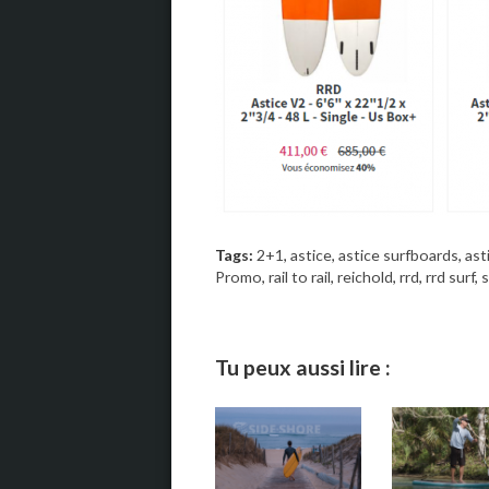
Tags:
2+1
,
astice
,
astice surfboards
,
ast
Promo
,
rail to rail
,
reichold
,
rrd
,
rrd surf
,
s
Tu peux aussi lire :