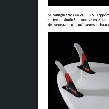
Sa
configuration en 2+1 (FCS II)
apporte
surfée en
single
. Un concave en V appo
de manœuvres plus puissantes en haut 