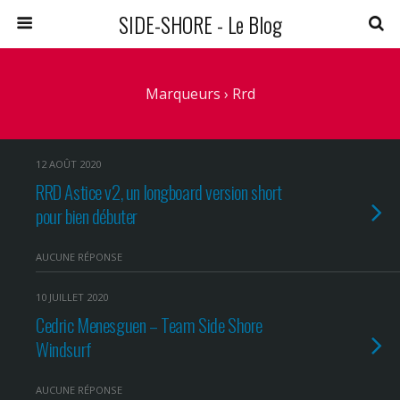
SIDE-SHORE - Le Blog
Marqueurs › Rrd
12 AOÛT 2020
RRD Astice v2, un longboard version short
pour bien débuter
AUCUNE RÉPONSE
10 JUILLET 2020
Cedric Menesguen – Team Side Shore
Windsurf
AUCUNE RÉPONSE