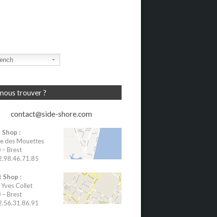
ench
nous trouver ?
contact@side-shore.com
 Shop :
e des Mouettes
– Brest
02.98.46.71.85
 Shop :
 Yves Collet
– Brest
02.56.31.86.91