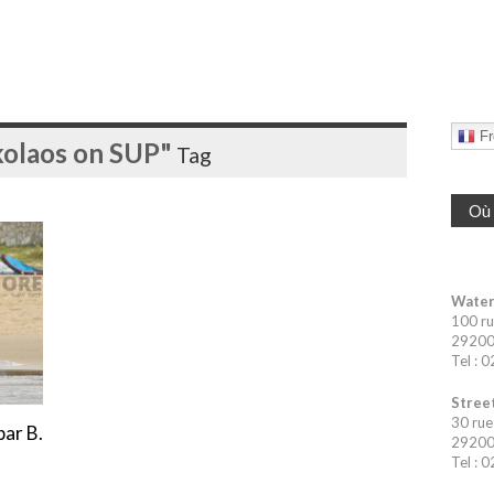
Fr
kolaos on SUP"
Tag
Où 
Water
100 ru
29200 
Tel : 
Street
30 rue
par B.
29200 
Tel : 