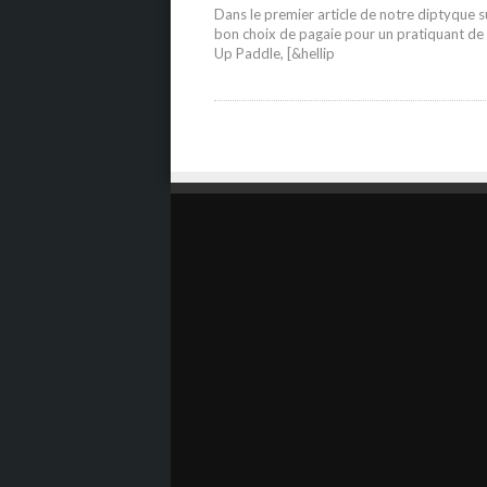
Dans le premier article de notre diptyque s
bon choix de pagaie pour un pratiquant de
Up Paddle, [&hellip