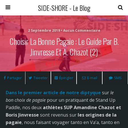
SIDE-SHORE - Le Blog
2 Septembre 2019 • Aucun Commentaire
Choisir La Bonne Pagaie : Le Guide Par B.
Jinvresse Et A. Chazot (2)
Partager
Tweeter
Épingler
E-mail
SMS
Dans le premier article de notre diptyque
sur
le
bon choix de pagaie
pour un pratiquant de Stand Up
Paddle, nos deux
athlètes SUP Amandine Chazot et
Boris Jinvresse
sont revenus sur
les origines de la
pagaie
, nous faisant voyager tanto en Va’a, tanto en