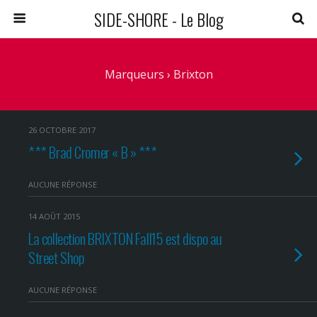
SIDE-SHORE - Le Blog
Marqueurs › Brixton
26 OCTOBRE 2017
*** Brad Cromer « B » ***
AUCUNE RÉPONSE
14 AOÛT 2015
La collection BRIXTON Fall15 est dispo au
Street Shop
AUCUNE RÉPONSE