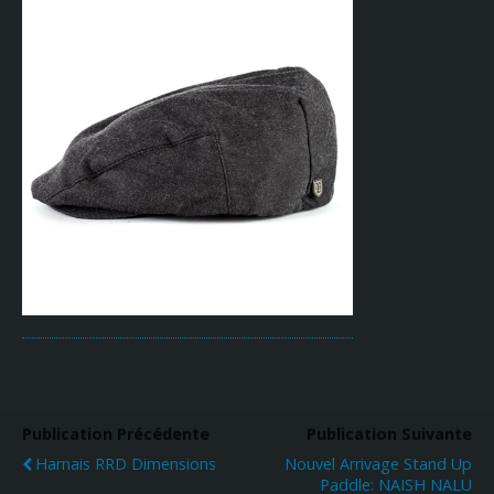
Publication Précédente
Publication Suivante
Harnais RRD Dimensions
Nouvel Arrivage Stand Up
Paddle: NAISH NALU