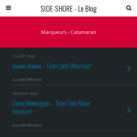
SIDE-SHORE - Le Blog
Marqueurs › Catamaran
11 AOÛT 2020
Jeanne Arnoux – Team Side Shore Surf
AUCUNE RÉPONSE
10 JUILLET 2020
Cedric Menesguen – Team Side Shore
Windsurf
AUCUNE RÉPONSE