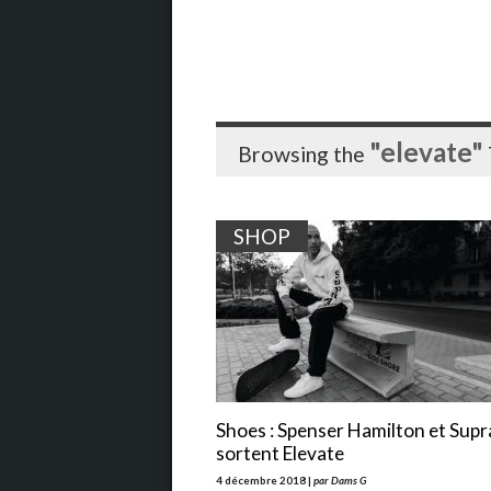
"elevate"
Browsing the
SHOP
Shoes : Spenser Hamilton et Supr
sortent Elevate
4 décembre 2018 |
par Dams G