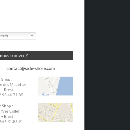
ench
nous trouver ?
contact@side-shore.com
 Shop :
e des Mouettes
– Brest
02.98.46.71.85
 Shop :
 Yves Collet
– Brest
02.56.31.86.91