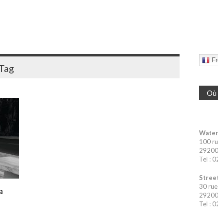
Fr
Tag
Où 
Water
100 ru
29200 
Tel : 
Street
30 rue
a
29200 
Tel : 