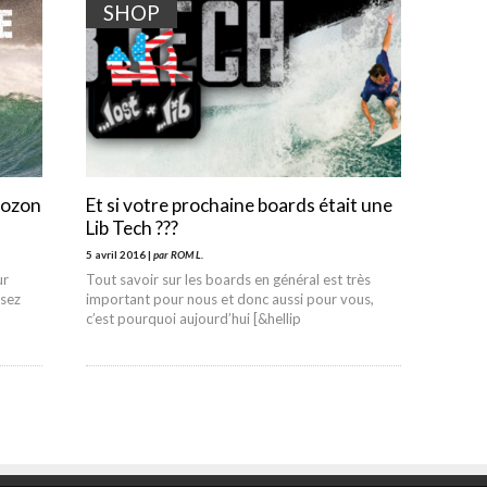
SHOP
rozon
Et si votre prochaine boards était une
Lib Tech ???
5 avril 2016 |
par ROM L.
ur
Tout savoir sur les boards en général est très
ssez
important pour nous et donc aussi pour vous,
c’est pourquoi aujourd’hui [&hellip