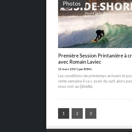
Photos
Première Session Printanière à c
avec Romain Laviec
13 mars 2017 |
par ROM L.
Les conditions de printemps arrivent et po
cette semaine il va y avoir du surf, alors pa
nous voir au [&hellip
1
2
3