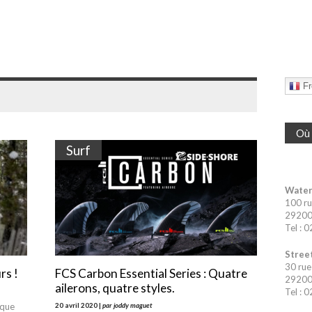
Fr
Où 
Surf
Water
100 ru
29200 
Tel : 
Street
30 rue
rs !
FCS Carbon Essential Series : Quatre
29200 
ailerons, quatre styles.
Tel : 
 que
20 avril 2020 |
par joddy maguet