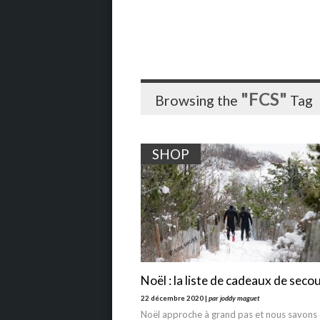
"FCS"
Browsing the
Tag
SHOP
Noël : la liste de cadeaux de secou
22 décembre 2020 |
par joddy maguet
Noël approche à grand pas et nous savons