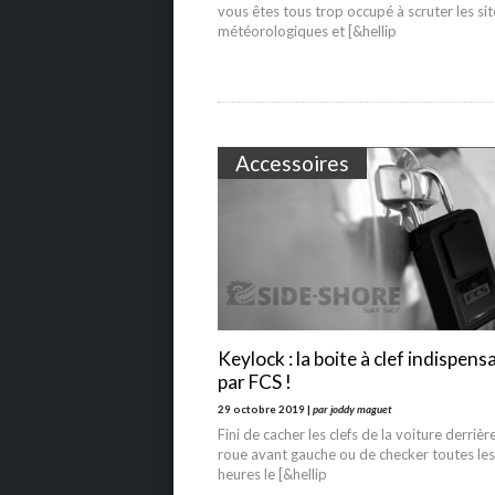
vous êtes tous trop occupé à scruter les sit
météorologiques et [&hellip
Accessoires
Keylock : la boite à clef indispens
par FCS !
29 octobre 2019 |
par joddy maguet
Fini de cacher les clefs de la voiture derrière
roue avant gauche ou de checker toutes le
heures le [&hellip