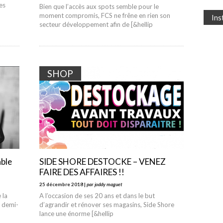
es
Bien que l’accès aux spots semble pour le
moment compromis, FCS ne frêne en rien son
In
secteur développement afin de [&hellip
SHOP
able
SIDE SHORE DESTOCKE – VENEZ
FAIRE DES AFFAIRES !!
25 décembre 2018 |
par joddy maguet
 la
A l’occasion de ses 20 ans et dans le but
s demi-
d’agrandir et rénover ses magasins, Side Shore
lance une énorme [&hellip