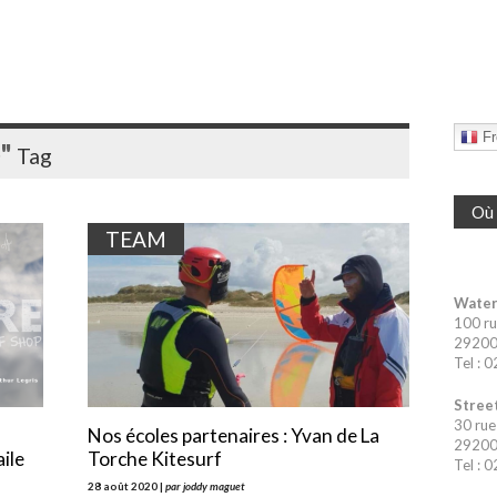
Fr
"
Tag
Où 
TEAM
Water
100 ru
29200 
Tel : 
Street
30 rue
Nos écoles partenaires : Yvan de La
29200 
ile
Torche Kitesurf
Tel : 
28 août 2020 |
par joddy maguet