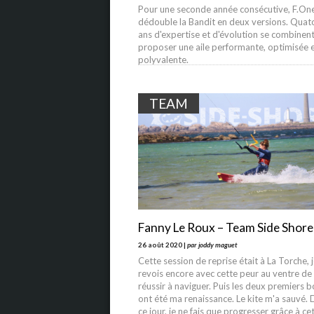
Pour une seconde année consécutive, F.On
dédouble la Bandit en deux versions. Quat
ans d'expertise et d'évolution se combinen
proposer une aile performante, optimisée e
polyvalente.
TEAM
Fanny Le Roux – Team Side Shore
26 août 2020 |
par joddy maguet
Cette session de reprise était à La Torche, 
revois encore avec cette peur au ventre de
réussir à naviguer. Puis les deux premiers 
ont été ma renaissance. Le kite m'a sauvé. 
ce jour, je ne fais que progresser grâce à ce