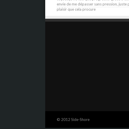
envie de me dépasser sans pression, juste 
plaisir que cela procure
© 2012 Side-Shore