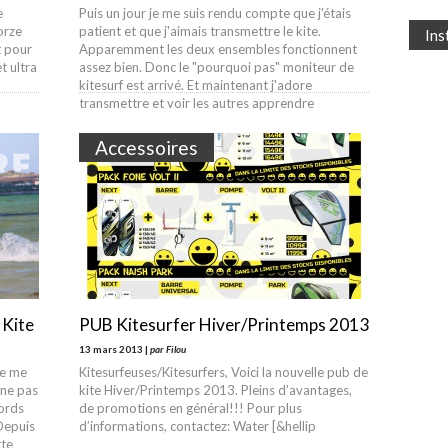
e
Puis un jour je me suis rendu compte que j'étais
orze
patient et que j'aimais transmettre le kite.
In
t pour
Apparemment les deux ensembles fonctionnent
t ultra
assez bien. Donc le "pourquoi pas" moniteur de
kitesurf est arrivé. Et maintenant j'adore
transmettre et voir les autres apprendre
Accessoires
 Kite
PUB Kitesurfer Hiver/Printemps 2013
13 mars 2013 |
par Filou
je me
Kitesurfeuses/Kitesurfers, Voici la nouvelle pub de
 ne pas
kite Hiver/Printemps 2013. Pleins d’avantages,
bords
de promotions en général!!! Pour plus
Depuis
d’informations, contactez: Water [&hellip
tte