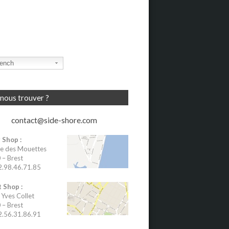
ench
nous trouver ?
contact@side-shore.com
 Shop :
e des Mouettes
– Brest
02.98.46.71.85
 Shop :
 Yves Collet
– Brest
02.56.31.86.91