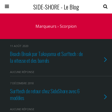
SIDE-SHORE - Le Blog
Marqueurs › Scorpion
11 AOÛT 2020
Beach Break par Takayama et Surftech : de
la vitesse et des barrels
AUCUNE RÉPONSE
7 DÉCEMBRE 2018
Surftech de retour chez SideShore avec 6
modèles
AUCUNE RÉPONSE