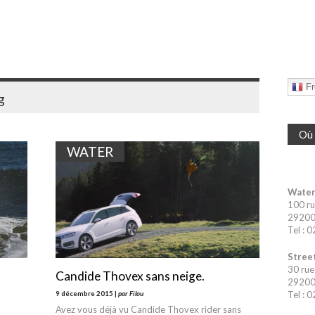
Fr
g
Où 
WATER
Water
100 ru
29200 
Tel : 
Street
30 rue
Candide Thovex sans neige.
29200 
9 décembre 2015 |
par Filou
Tel : 
Avez vous déjà vu Candide Thovex rider sans