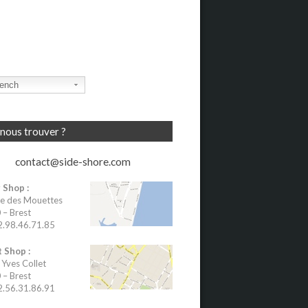
ench
nous trouver ?
contact@side-shore.com
 Shop :
e des Mouettes
– Brest
02.98.46.71.85
 Shop :
 Yves Collet
– Brest
02.56.31.86.91