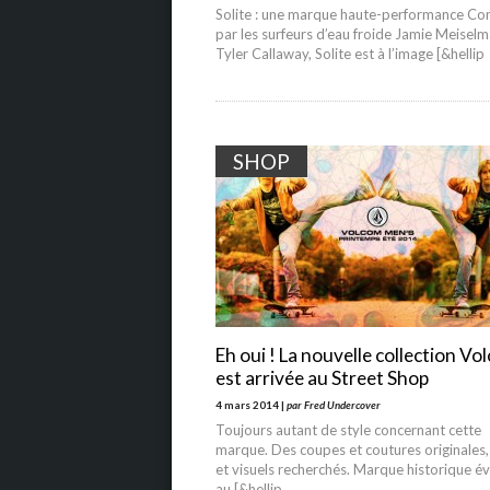
Solite : une marque haute-performance Co
par les surfeurs d’eau froide Jamie Meiselm
Tyler Callaway, Solite est à l’image [&hellip
SHOP
Eh oui ! La nouvelle collection Vo
est arrivée au Street Shop
4 mars 2014 |
par Fred Undercover
Toujours autant de style concernant cette
marque. Des coupes et coutures originales,
et visuels recherchés. Marque historique é
au [&hellip