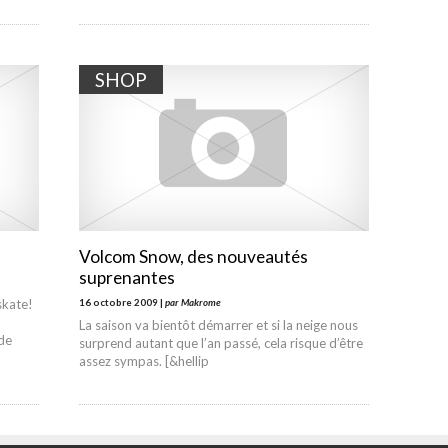
SHOP
Volcom Snow, des nouveautés
suprenantes
skate!
16 octobre 2009 |
par Makrome
La saison va bientôt démarrer et si la neige nous
de
surprend autant que l’an passé, cela risque d’être
assez sympas. [&hellip