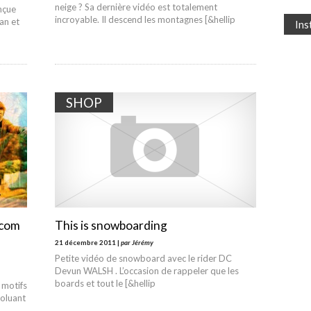
neige ? Sa dernière vidéo est totalement
nçue
incroyable. Il descend les montagnes [&hellip
an et
In
SHOP
lcom
This is snowboarding
21 décembre 2011 |
par Jérémy
Petite vidéo de snowboard avec le rider DC
Devun WALSH . L’occasion de rappeler que les
boards et tout le [&hellip
 motifs
voluant