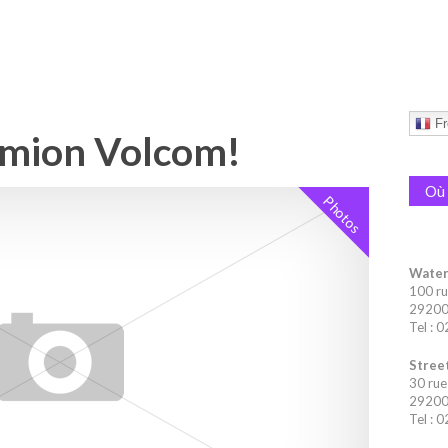
Fr
camion Volcom!
Où 
Photos
Water
100 ru
29200 
Tel : 
Street
30 rue
29200 
Tel : 