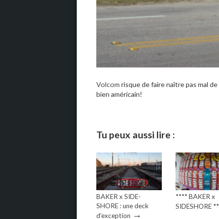
Volcom
risque de faire naître pas mal d
bien américain!
Tu peux aussi lire :
BAKER x SIDE-
**** BAKER x
SHORE : une deck
SIDESHORE **
→
d’exception