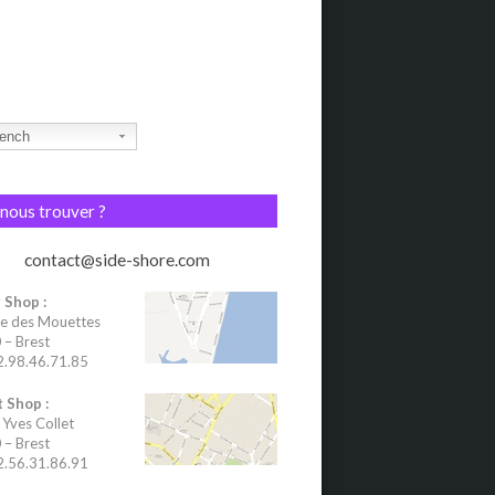
ench
nous trouver ?
contact@side-shore.com
 Shop :
e des Mouettes
– Brest
02.98.46.71.85
 Shop :
 Yves Collet
– Brest
02.56.31.86.91