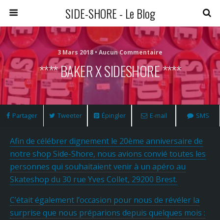
SIDE-SHORE - Le Blog
3 Mars 2018 • Aucun Commentaire
**** BAKER X SIDESHORE ****
Partager
Tweeter
Épingler
E-mail
SMS
Afin de célébrer dignement le 20ème anniversaire de
notre shop Side-Shore, nous avions convié toutes les
personnes qui souhaitaient venir à un apéro au
Skateshop du 30 rue Yves Collet, 29200 Brest.
C’était également l’occasion pour nous de révéler la
surprise que nous préparions depuis quelques mois :