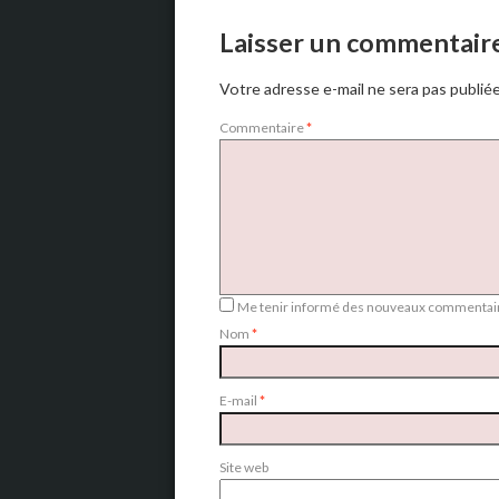
Laisser un commentair
Votre adresse e-mail ne sera pas publiée
Commentaire
*
Me tenir informé des nouveaux commentair
Nom
*
E-mail
*
Site web