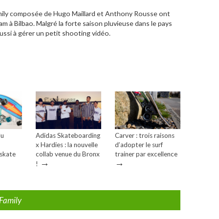
Family composée de Hugo Maillard et Anthony Rousse ont
m à Bilbao. Malgré la forte saison pluvieuse dans le pays
ssi à gérer un petit shooting vidéo.
du
Adidas Skateboarding
Carver : trois raisons
x Hardies : la nouvelle
d’adopter le surf
fskate
collab venue du Bronx
trainer par excellence
→
→
!
 Family