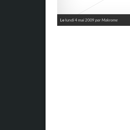
Le
lundi 4 mai 2009
par Makrome