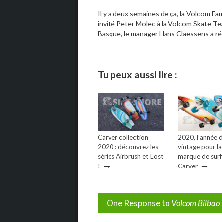
Il y a deux semaines de ça, la Volcom 
invité Peter Molec à la Volcom Skate Tea
Basque, le manager Hans Claessens a réu
Tu peux aussi lire :
Carver collection
2020, l’année 
2020 : découvrez les
vintage pour la
séries Airbrush et Lost
marque de sur
→
→
!
Carver
One Response to
Volcom Bilbao