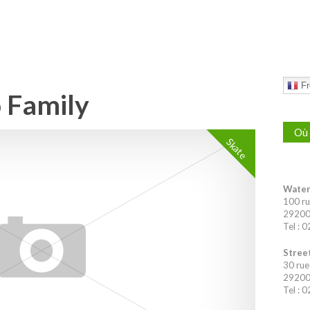
Fr
 Family
Où 
Skate
Water
100 ru
29200 
Tel : 
Street
30 rue
29200 
Tel : 