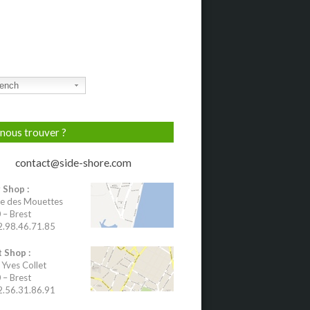
ench
nous trouver ?
contact@side-shore.com
 Shop :
e des Mouettes
– Brest
02.98.46.71.85
 Shop :
 Yves Collet
– Brest
02.56.31.86.91