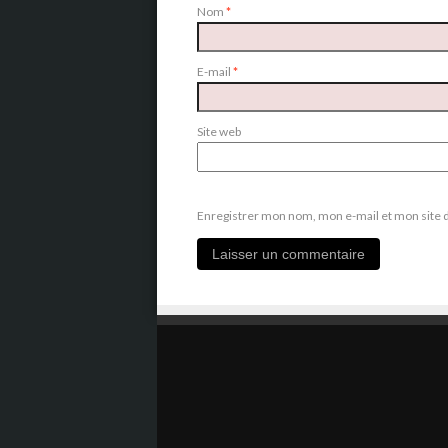
Nom
*
E-mail
*
Site web
Enregistrer mon nom, mon e-mail et mon site 