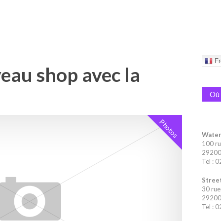
Fr
veau shop avec la
!
Où 
Photos
Water
100 ru
29200 
Tel : 
Street
30 rue
29200 
Tel : 