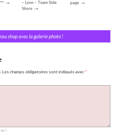
→
→
– Lyon – Team Side
**
page
→
Shore
eau shop avec la galerie photo !
e
.
Les champs obligatoires sont indiqués avec
*
es !