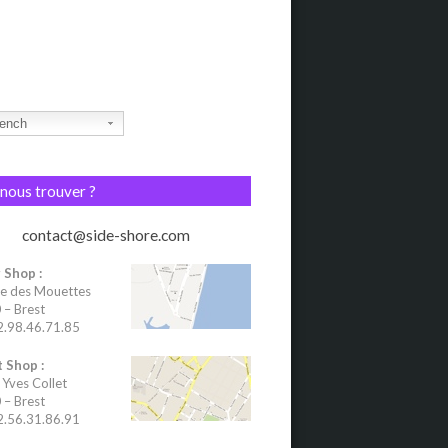
ench
nous trouver ?
contact@side-shore.com
 Shop :
e des Mouettes
– Brest
02.98.46.71.85
 Shop :
 Yves Collet
– Brest
02.56.31.86.91