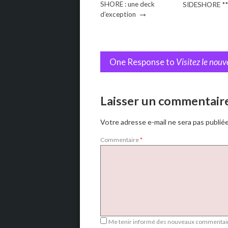
SHORE : une deck
SIDESHORE **
→
d’exception
One Response to
Visitez le nouv
Laisser un commentair
Votre adresse e-mail ne sera pas publiée
Commentaire
*
Me tenir informé des nouveaux commentair