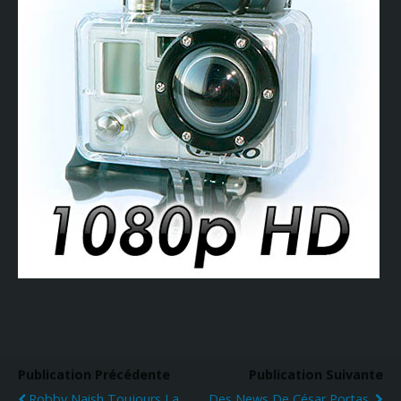
Publication Précédente
Publication Suivante
Robby Naish Toujours La
Des News De César Portas