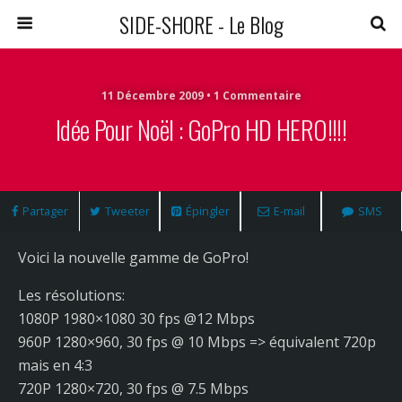
SIDE-SHORE - Le Blog
11 Décembre 2009 • 1 Commentaire
Idée Pour Noël : GoPro HD HERO!!!!
Partager
Tweeter
Épingler
E-mail
SMS
Voici la nouvelle gamme de GoPro!
Les résolutions:
1080P 1980×1080 30 fps @12 Mbps
960P 1280×960, 30 fps @ 10 Mbps => équivalent 720p
mais en 4:3
720P 1280×720, 30 fps @ 7.5 Mbps