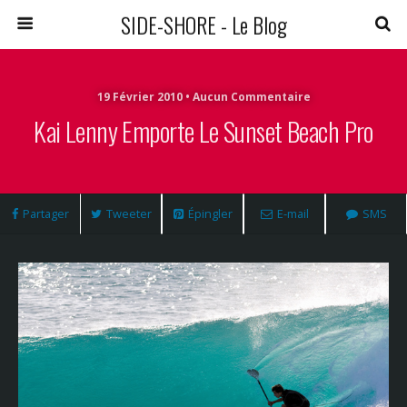
SIDE-SHORE - Le Blog
19 Février 2010 • Aucun Commentaire
Kai Lenny Emporte Le Sunset Beach Pro
Partager
Tweeter
Épingler
E-mail
SMS