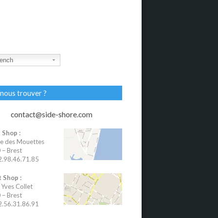
ench
nous trouver ?
contact@side-shore.com
 Shop :
e des Mouettes
– Brest
02.98.46.71.85
 Shop :
 Yves Collet
– Brest
02.56.31.86.91