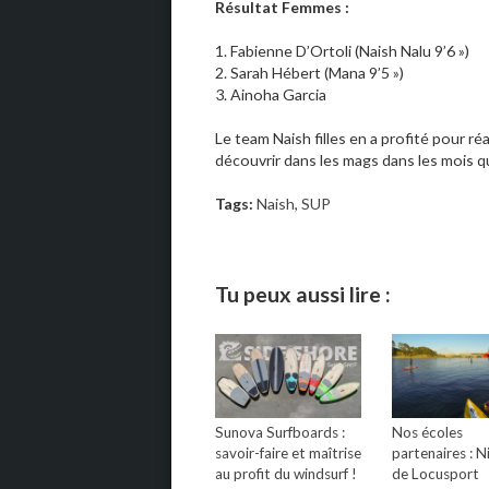
Résultat Femmes :
1. Fabienne D’Ortoli (Naish Nalu 9’6 »)
2. Sarah Hébert (Mana 9’5 »)
3. Ainoha Garcia
Le team Naish filles en a profité pour ré
découvrir dans les mags dans les mois q
Tags:
Naish
,
SUP
Tu peux aussi lire :
Sunova Surfboards :
Nos écoles
savoir-faire et maîtrise
partenaires : N
au profit du windsurf !
de Locusport