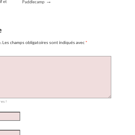
→
f et
Paddlecamp
e
.
Les champs obligatoires sont indiqués avec
*
es !