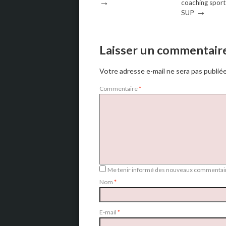
→
coaching sporti
→
SUP
Laisser un commentair
Votre adresse e-mail ne sera pas publiée
Commentaire
*
Me tenir informé des nouveaux commentair
Nom
*
E-mail
*