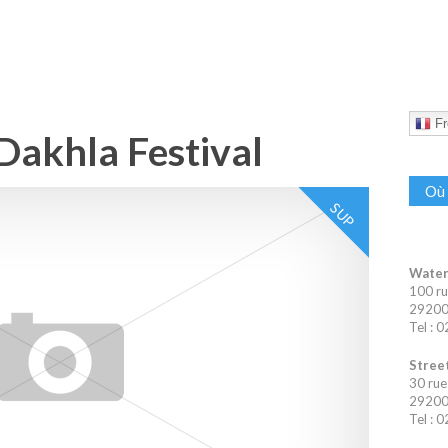
Fr
Dakhla Festival
Où 
SUP
Water
100 ru
29200 
Tel : 
Street
30 rue
29200 
Tel : 