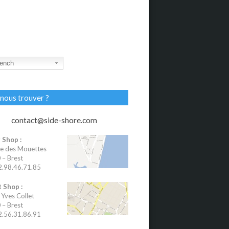
ench
nous trouver ?
contact@side-shore.com
 Shop :
e des Mouettes
– Brest
02.98.46.71.85
 Shop :
 Yves Collet
– Brest
02.56.31.86.91