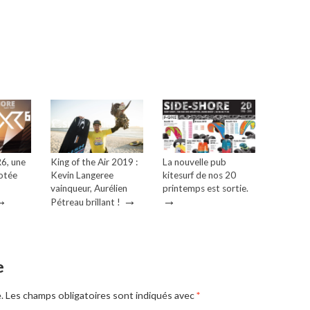
R6, une
King of the Air 2019 :
La nouvelle pub
dotée
Kevin Langeree
kitesurf de nos 20
vainqueur, Aurélien
printemps est sortie.
→
→
→
Pétreau brillant !
e
.
Les champs obligatoires sont indiqués avec
*