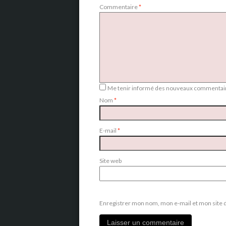
Commentaire
*
Me tenir informé des nouveaux commentair
Nom
*
E-mail
*
Site web
Enregistrer mon nom, mon e-mail et mon site 