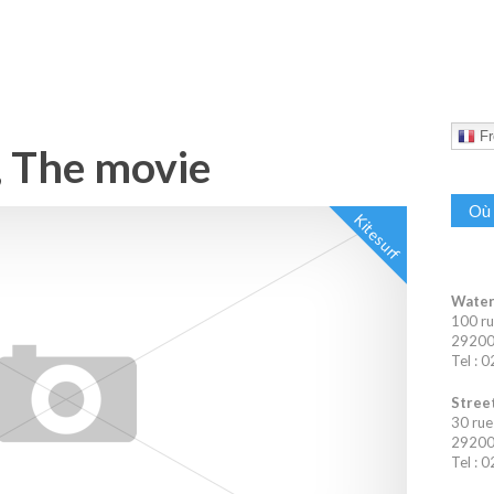
Fr
 The movie
Où 
Kitesurf
Water
100 ru
29200 
Tel : 
Street
30 rue
29200 
Tel : 