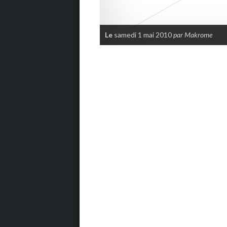
Le
samedi 1 mai 2010
par Makrome