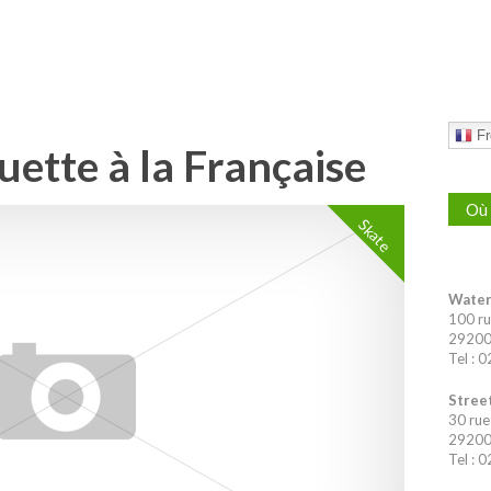
Fr
uette à la Française
Où 
Skate
Water
100 ru
29200 
Tel : 
Street
30 rue
29200 
Tel : 