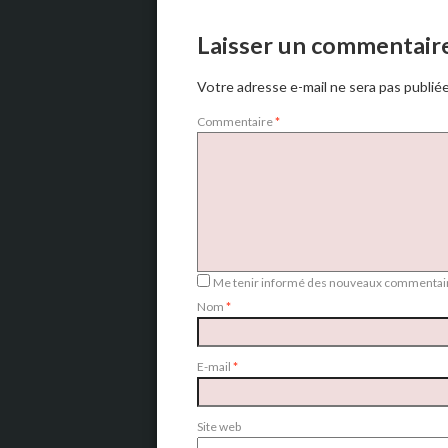
Laisser un commentair
Votre adresse e-mail ne sera pas publiée
Commentaire
*
Me tenir informé des nouveaux commentair
Nom
*
E-mail
*
Site web