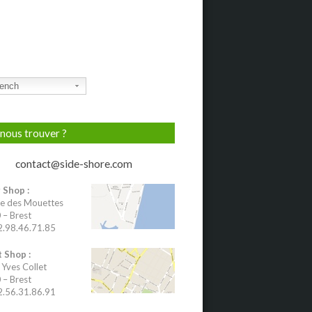
ench
nous trouver ?
contact@side-shore.com
 Shop :
e des Mouettes
– Brest
02.98.46.71.85
 Shop :
 Yves Collet
– Brest
02.56.31.86.91