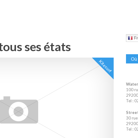
Fr
tous ses états
Où 
Kitesurf
Water
100 ru
29200 
Tel : 
Street
30 rue
29200 
Tel : 