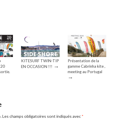
b
KITESURF TWIN-TIP
Présentation de la
→
 20
gamme Cabrinha kite ,
EN OCCASION !!!
ortie.
meeting au Portugal
→
e
.
Les champs obligatoires sont indiqués avec
*