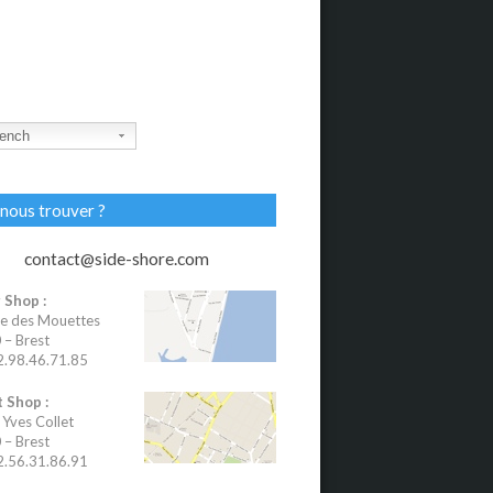
ench
nous trouver ?
contact@side-shore.com
 Shop :
e des Mouettes
– Brest
02.98.46.71.85
 Shop :
 Yves Collet
– Brest
02.56.31.86.91