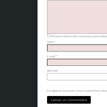
Me tenir informé des nouveaux commentair
Nom
*
E-mail
*
Site web
Enregistrer mon nom, mon e-mail et mon site 