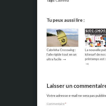
Tags:
Cabrinha
Tu peux aussi lire :
Cabrinha Crosswing :
La nouvelle pu
l’aile rigide tout en un
kitesurf de nos
→
printemps est s
ultra facile
→
Laisser un commentair
Votre adresse e-mail ne sera pas publiée
Commentaire
*