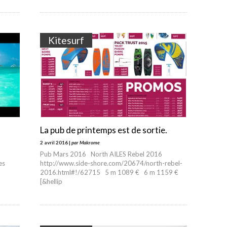
Kitesurf
La pub de printemps est de sortie.
2 avril 2016 |
par Makrome
Pub Mars 2016 North AILES Rebel 2016
es
http://www.side-shore.com/20674/north-rebel-
2016.html#!/62715 5 m 1089 € 6 m 1159 €
[&hellip