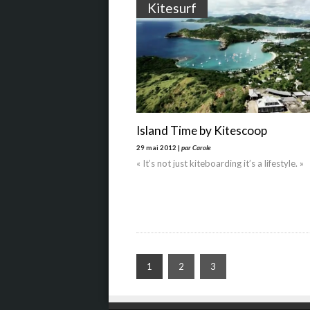
Kitesurf
Island Time by Kitescoop
29 mai 2012 |
par Carole
« It’s not just kiteboarding it’s a lifestyle. »
1
2
3