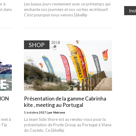
er à
Les beaux jours reviennent avec ce printemps qui
ent dans
enchante nos journées et nos sorties en kitesurf.
In
C’est pourquoi nous venons [&hellip
SHOP
SION
Présentation de la gamme Cabrinha
kite , meeting au Portugal
1 octobre 2017 |
par Makrome
n met à
La team Side Shore est au rendez-vous pour la
-Tip
présentation de Pryde Group au Portugal à Viana
do Castelo. Ce [&hellip