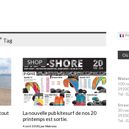
Fr
"
Tag
Où 
SHOP
Water
100 ru
29200 
Tel : 
Street
30 rue
 tout
La nouvelle pub kitesurf de nos 20
29200 
printemps est sortie.
Tel : 
4 avril 2018 |
par Makrome