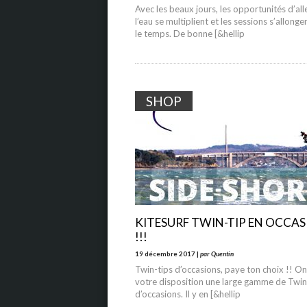
Avec les beaux jours, les opportunités d’all
l’eau se multiplient et les sessions s’allong
le temps. De bonne [&hellip
SHOP
KITESURF TWIN-TIP EN OCCA
!!!
19 décembre 2017 |
par Quentin
Twin-tips d’occasions, paye ton choix !! O
votre disposition une large gamme de Twin
d’occasions. Il y en [&hellip