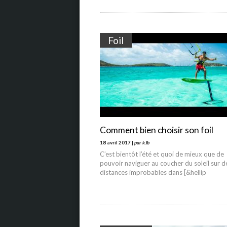
Foil
Comment bien choisir son foil
18 avril 2017 |
par k.lb
C’est bientôt l’été et quoi de mieux que de
pouvoir naviguer au coucher du soleil sur d
distances improbables dans [&hellip