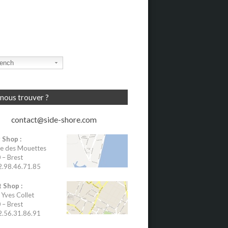
ench
nous trouver ?
contact@side-shore.com
 Shop :
e des Mouettes
– Brest
02.98.46.71.85
 Shop :
 Yves Collet
– Brest
02.56.31.86.91