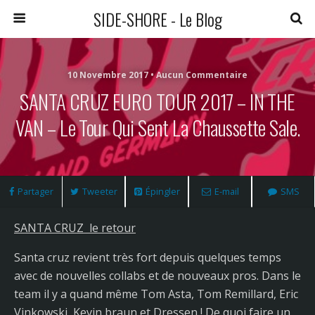
SIDE-SHORE - Le Blog
10 Novembre 2017 • Aucun Commentaire
SANTA CRUZ EURO TOUR 2017 – IN THE
VAN – Le Tour Qui Sent La Chaussette Sale.
Partager
Tweeter
Épingler
E-mail
SMS
SANTA CRUZ le retour
Santa cruz revient très fort depuis quelques temps
avec de nouvelles collabs et de nouveaux pros. Dans le
team il y a quand même Tom Asta, Tom Remillard, Eric
Vinkowski, Kevin braun et Dressen ! De quoi faire un