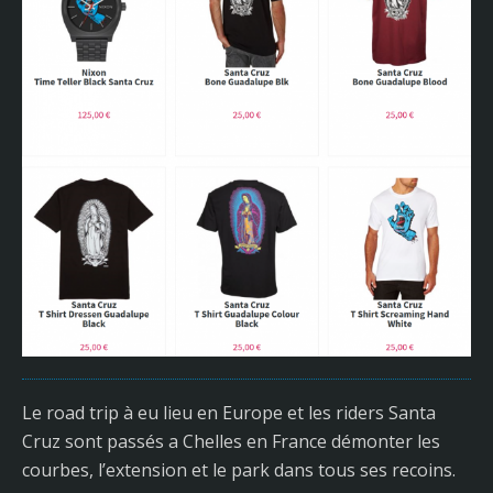
Le road trip à eu lieu en Europe et les riders Santa
Cruz sont passés a Chelles en France démonter les
courbes, l’extension et le park dans tous ses recoins.