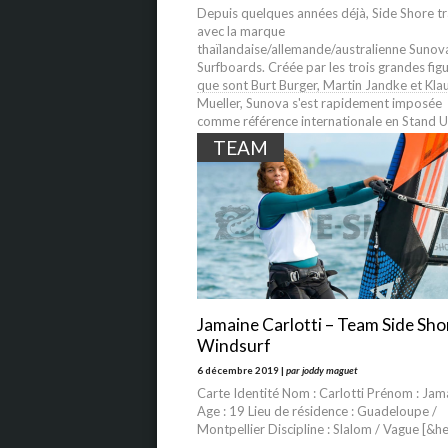
Depuis quelques années déjà, Side Shore tr
avec la marque
thaïlandaise/allemande/australienne Sunov
Surfboards. Créée par les trois grandes fig
que sont Burt Burger, Martin Jandke et Kla
Mueller, Sunova s'est rapidement imposée
comme référence internationale en Stand 
Paddle. Trois ans plus tôt, Sunova et sa Bo
TEAM
Factory Co. se sont lancés un nouveau défis
conquérir le monde du windsurf
Jamaine Carlotti – Team Side Sho
Windsurf
6 décembre 2019 |
par joddy maguet
Carte Identité Nom : Carlotti Prénom : Jam
Age : 19 Lieu de résidence : Guadeloupe /
Montpellier Discipline : Slalom / Vague [&he