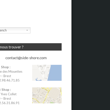
ench
nous trouver ?
contact@side-shore.com
 Shop :
e des Mouettes
– Brest
02.98.46.71.85
 Shop :
 Yves Collet
– Brest
02.56.31.86.91