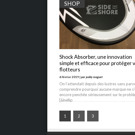
SHOP
Shock Absorber, une innovation
simple et efficace pour protéger 
flotteurs
6 février 2019 |
par joddy maguet
On l’attendait depuis des lustres sans parv
comprendre pourquoi aucune marque ne s’é
encore penchée sérieusement sur le probl
[&hellip
1
2
3