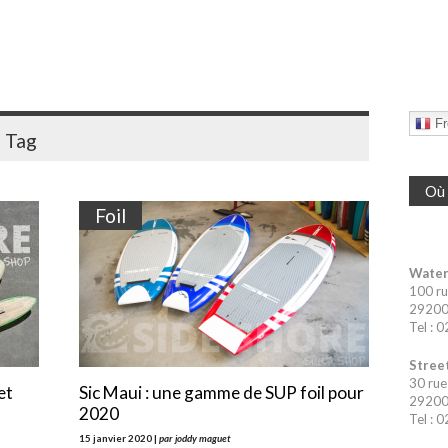
Fr
"
Tag
Où 
Foil
Water
100 ru
29200 
Tel : 
Street
30 rue
et
Sic Maui : une gamme de SUP foil pour
29200 
2020
Tel : 
15 janvier 2020 |
par joddy maguet