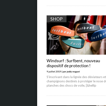
SHOP
Windsurf : Surfbent, nouveau
dispositif de protection !
9 juillet 2019 |
par joddy maguet
S’inscrivant dans la lignée des déviateurs e
champignons destinés à protéger le nose d
planches des chocs de voile, [&hellip