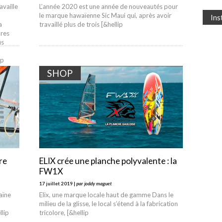
availle
L’année 2020 est une année de nouveautés pour
le marque hawaïenne Sic Maui qui, après avoir
In
a
travaillé plus de trois [&hellip
ures
us
Up
ard
SHOP
 :
re
ELIX crée une planche polyvalente : la
FW1X
17 juillet 2019 |
par joddy maguet
aïne
Elix, une marque locale haut de gamme Dans le
milieu de la glisse, le local s’étend à la fabrication
llip
tricolore, [&hellip