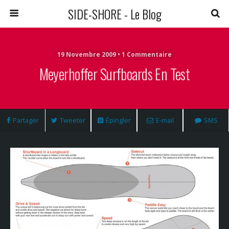
SIDE-SHORE - Le Blog
19 Novembre 2009 • 1 Commentaire
Meyerhoffer Surfboards En Test
Partager
Tweeter
Épingler
E-mail
SMS