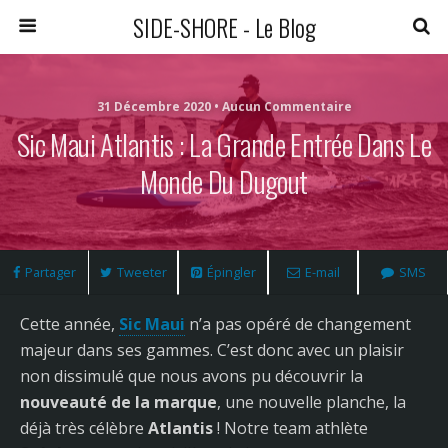
SIDE-SHORE - Le Blog
31 Décembre 2020 • Aucun Commentaire
Sic Maui Atlantis : La Grande Entrée Dans Le
Monde Du Dugout
Partager
Tweeter
Épingler
E-mail
SMS
Cette année,
Sic Maui
n’a pas opéré de changement
majeur dans ses gammes. C’est donc avec un plaisir
non dissimulé que nous avons pu découvrir la
nouveauté de la marque
, une nouvelle planche, la
déjà très célèbre
Atlantis
! Notre team athlète