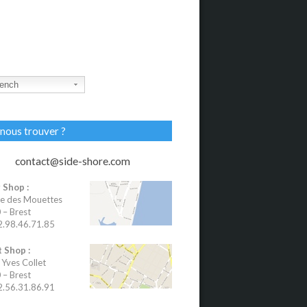
ench
nous trouver ?
contact@side-shore.com
 Shop :
e des Mouettes
– Brest
02.98.46.71.85
 Shop :
 Yves Collet
– Brest
02.56.31.86.91