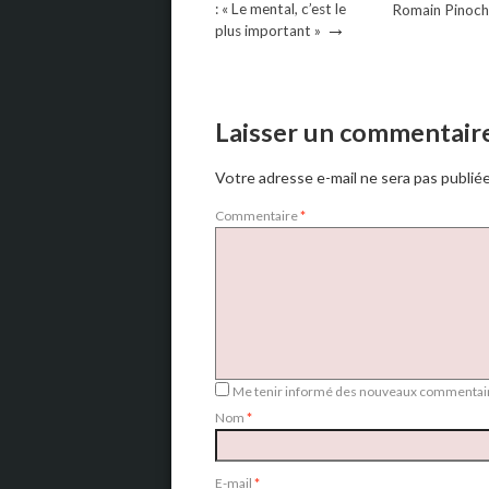
: « Le mental, c’est le
Romain Pinoc
→
plus important »
Laisser un commentair
Votre adresse e-mail ne sera pas publiée
Commentaire
*
Me tenir informé des nouveaux commentair
Nom
*
E-mail
*