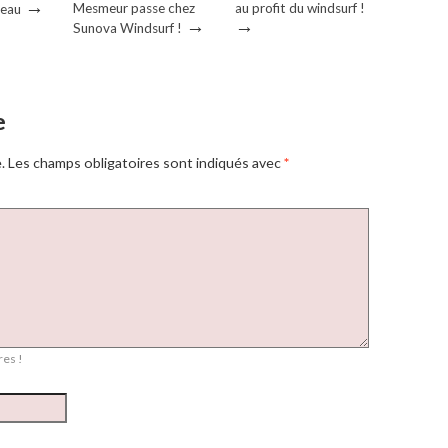
→
Mesmeur passe chez
au profit du windsurf !
heau
→
→
Sunova Windsurf !
e
.
Les champs obligatoires sont indiqués avec
*
es !