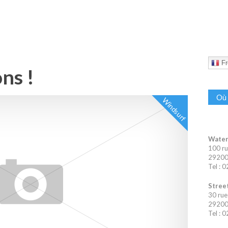
Fr
ns !
Où 
Windsurf
Water
100 ru
29200 
Tel : 
Street
30 rue
29200 
Tel : 