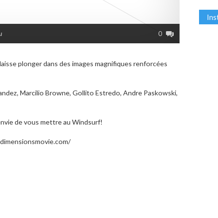
In
u
0
 laisse plonger dans des images magnifiques renforcées
nandez, Marcilio Browne, Gollito Estredo, Andre Paskowski,
nvie de vous mettre au Windsurf!
ourdimensionsmovie.com/