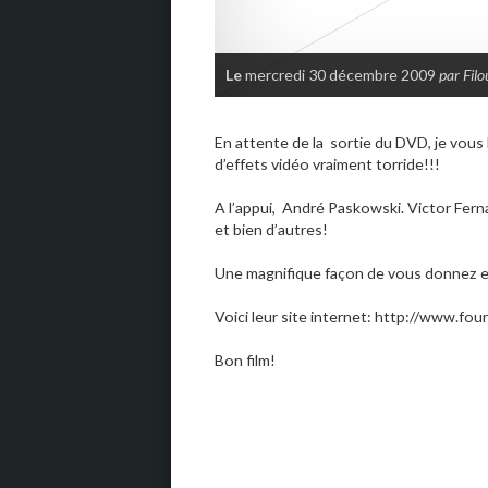
Le
mercredi 30 décembre 2009
par Filo
En attente de la sortie du DVD, je vous
d’effets vidéo vraiment torride!!!
A l’appui, André Paskowski. Victor Fer
et bien d’autres!
Une magnifique façon de vous donnez e
Voici leur site internet: http://www.f
Bon film!