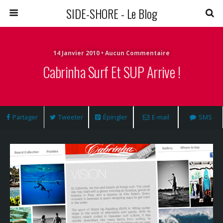
SIDE-SHORE - Le Blog
14 Janvier 2010 • Aucun Commentaire
Cabrinha Surf Et SUP Arrive !
Partager
Tweeter
Épingler
E-mail
SMS