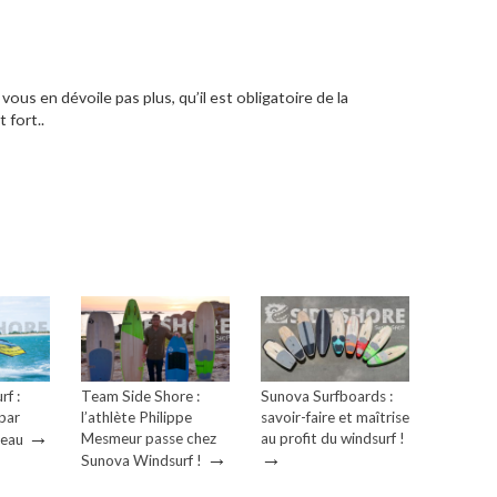
 vous en dévoile pas plus, qu’il est obligatoire de la
 fort..
f :
Team Side Shore :
Sunova Surfboards :
 par
l’athlète Philippe
savoir-faire et maîtrise
→
Mesmeur passe chez
au profit du windsurf !
heau
→
→
Sunova Windsurf !