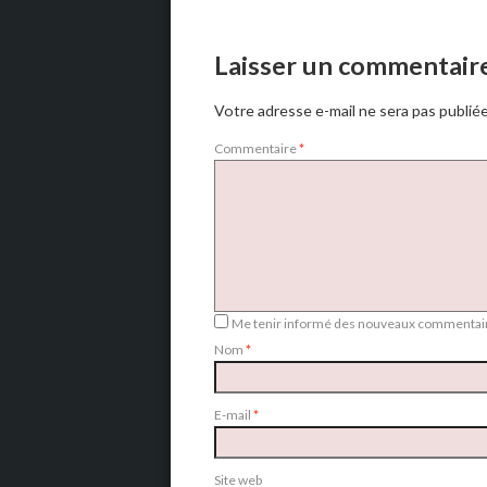
Laisser un commentair
Votre adresse e-mail ne sera pas publiée
Commentaire
*
Me tenir informé des nouveaux commentair
Nom
*
E-mail
*
Site web