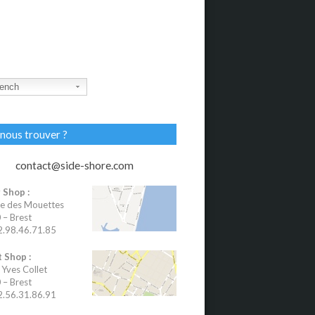
ench
nous trouver ?
contact@side-shore.com
 Shop :
e des Mouettes
– Brest
02.98.46.71.85
 Shop :
 Yves Collet
– Brest
02.56.31.86.91