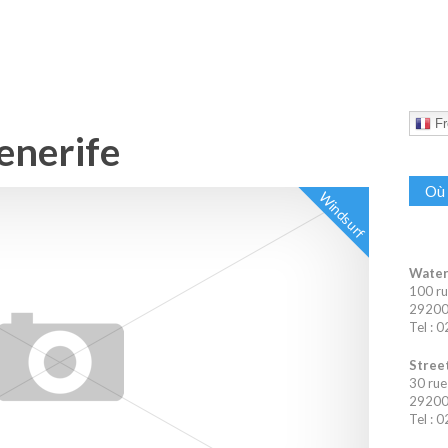
Fr
enerife
Où 
Windsurf
Water
100 ru
29200 
Tel : 
Street
30 rue
29200 
Tel : 