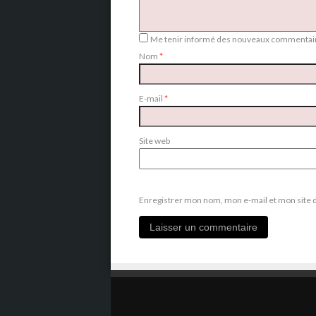
Me tenir informé des nouveaux commentair
Nom
*
E-mail
*
Site web
Enregistrer mon nom, mon e-mail et mon site 