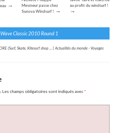
→
Mesmeur passe chez
au profit du windsurf !
heau
→
→
Sunova Windsurf !
 Wave Classic 2010 Round 1
RE (Surf, Skate, Kitesurf shop … | Actualités du monde - Voyages
e
.
Les champs obligatoires sont indiqués avec
*