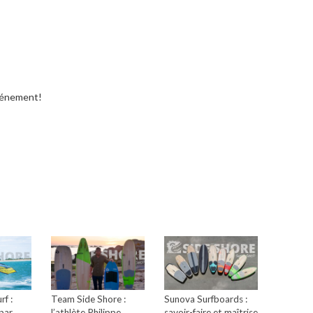
vénement!
f :
Team Side Shore :
Sunova Surfboards :
 par
l’athlète Philippe
savoir-faire et maîtrise