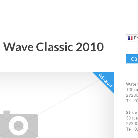
Fr
 Wave Classic 2010
Où 
Windsurf
Water
100 ru
29200 
Tel : 
Street
30 rue
29200 
Tel : 