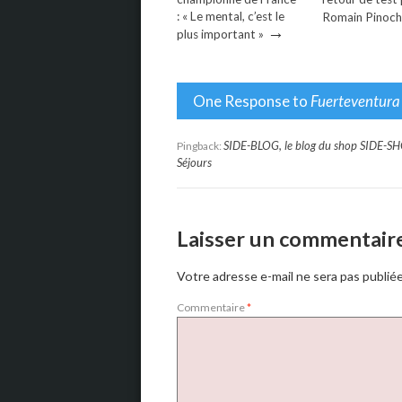
: « Le mental, c’est le
Romain Pinoc
→
plus important »
One Response to
Fuerteventura
SIDE-BLOG, le blog du shop SIDE-SHO
Pingback:
Séjours
Laisser un commentair
Votre adresse e-mail ne sera pas publiée
Commentaire
*