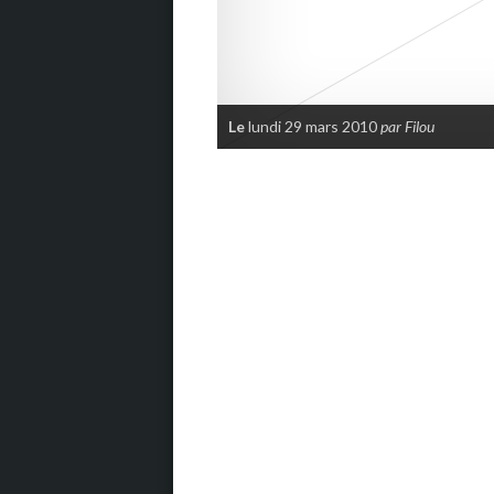
Le
lundi 29 mars 2010
par Filou