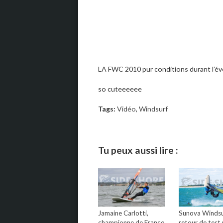
LA FWC 2010 pur conditions durant l’é
so cuteeeeee
Tags:
Vidéo
,
Windsurf
Tu peux aussi lire :
Jamaine Carlotti,
Sunova Windsur
championne de France
retour de test