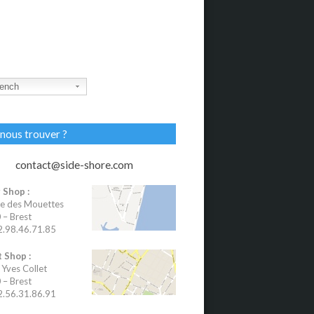
ench
nous trouver ?
contact@side-shore.com
 Shop :
e des Mouettes
– Brest
02.98.46.71.85
 Shop :
 Yves Collet
– Brest
02.56.31.86.91