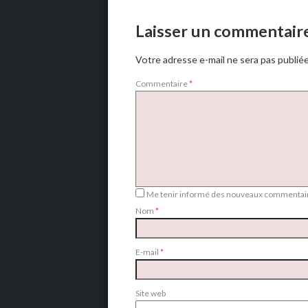
Laisser un commentair
Votre adresse e-mail ne sera pas publiée
Commentaire
*
Me tenir informé des nouveaux commentair
Nom
*
E-mail
*
Site web