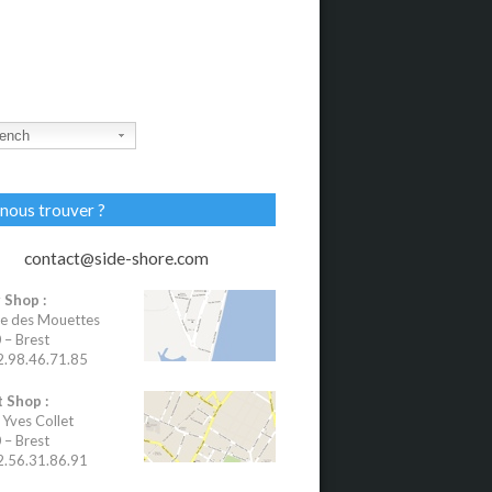
ench
nous trouver ?
contact@side-shore.com
 Shop :
e des Mouettes
– Brest
02.98.46.71.85
 Shop :
 Yves Collet
– Brest
02.56.31.86.91