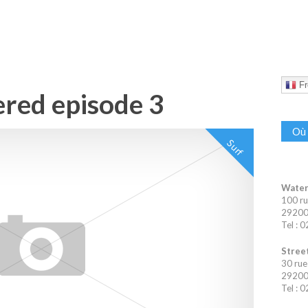
Fr
ered episode 3
Où 
Surf
Water
100 ru
29200 
Tel : 
Street
30 rue
29200 
Tel : 