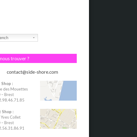
ench
nous trouver ?
contact@side-shore.com
 Shop :
e des Mouettes
– Brest
02.98.46.71.85
 Shop :
 Yves Collet
– Brest
02.56.31.86.91