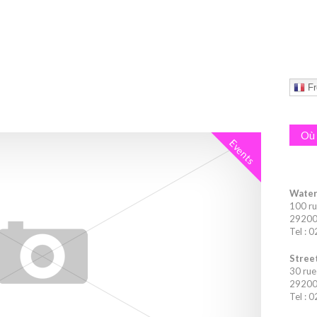
Fr
Où 
Events
Water
100 ru
29200 
Tel : 
Street
30 rue
29200 
Tel : 