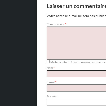
Laisser un commentair
Votre adresse e-mail ne sera pas publiée
Commentaire
*
Me tenir informé des nouveaux commentair
Nom
*
E-mail
*
Site web