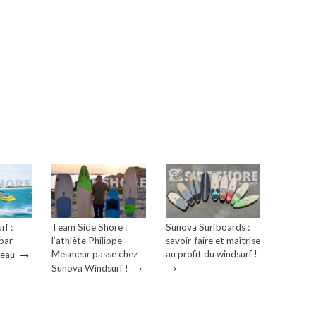
f :
Team Side Shore :
Sunova Surfboards :
 par
l’athlète Philippe
savoir-faire et maîtrise
→
Mesmeur passe chez
au profit du windsurf !
heau
→
→
Sunova Windsurf !