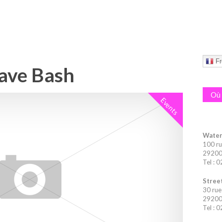
Fr
Wave Bash
Où 
Events
Water
100 ru
29200 
Tel : 
Street
30 rue
29200 
Tel : 