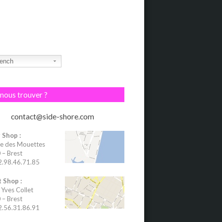
ench
nous trouver ?
contact@side-shore.com
 Shop :
e des Mouettes
– Brest
02.98.46.71.85
 Shop :
 Yves Collet
– Brest
02.56.31.86.91