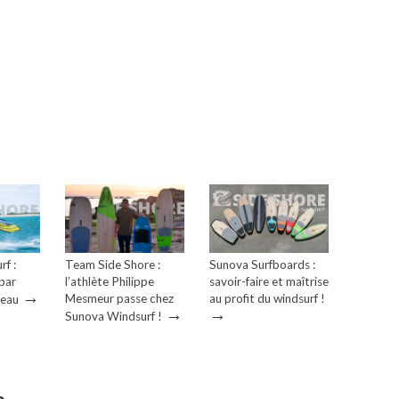
f :
Team Side Shore :
Sunova Surfboards :
 par
l’athlète Philippe
savoir-faire et maîtrise
→
Mesmeur passe chez
au profit du windsurf !
heau
→
→
Sunova Windsurf !