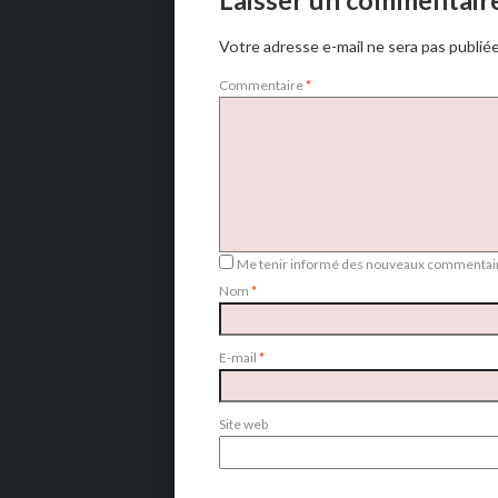
Laisser un commentair
Votre adresse e-mail ne sera pas publiée
Commentaire
*
Me tenir informé des nouveaux commentair
Nom
*
E-mail
*
Site web