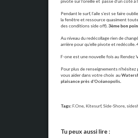
pivote sur l’oreille et passe d’un coté à
Pendant le surf, l’aile s’est se faire oub
la fenêtre et ressource quasiment toute
des conditions side off).
3ème bon poin
Au niveau du redécollage rien de changé 
arrière pour qu’elle pivote et redécolle.
F-one est une nouvelle fois au Rendez V
Pour plus de renseignements n’hésitez pas
vous aider dans votre choix au
Watersh
plaisance près d’Océanopolis
.
Tags:
F.One
,
Kitesurf
,
Side-Shore
,
sides
Tu peux aussi lire :