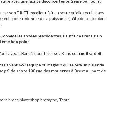
 l’autre avec une facilité déconcertente.
2ème bon point
lier car son DRIFT excellent fait en sorte qu’elle recule dans
 seule pour redonner de la puissance ( hâte de tester dans
t
, comme les années précédentes, il suffit de tirer sur un
4 ème bon point.
ous avec la Bandit pour fêter ses X ans comme il se doit.
 à venir voir l’équipe du magasin qui se fera un plaisir de
op Side shore 100 rue des mouettes à Brest au port de
hore brest
,
skateshop bretagne
,
Tests