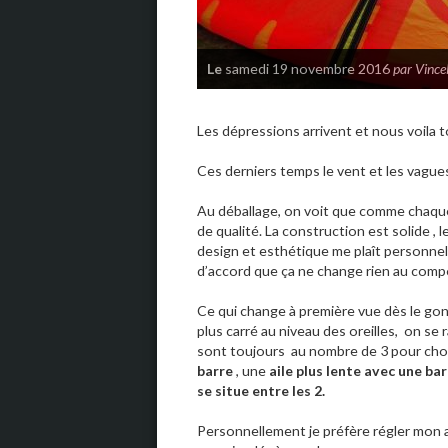
Le
samedi 19 novembre 2016
par Vinc
Les dépressions arrivent et nous voila to
Ces derniers temps le vent et les vagues é
Au déballage, on voit que comme chaque
de qualité. La construction est solide , 
design et esthétique me plaît personnel
d’accord que ça ne change rien au compo
Ce qui change à première vue dès le gonfla
plus carré au niveau des oreilles, on se 
sont toujours au nombre de 3 pour choi
barre
, une
aile plus lente avec une ba
se situe entre les 2.
Personnellement je préfère régler mon ai