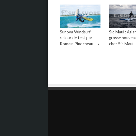
Sunova Windsurf :
Sic Maui : Atlan
retour de test par
grosse nouvea
→
Romain Pinocheau
chez Sic Maui