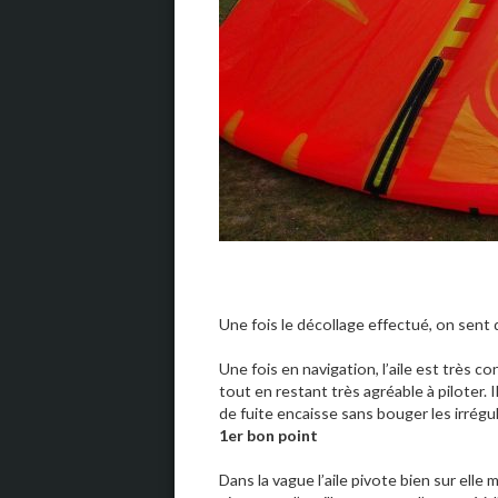
Une fois le décollage effectué, on sent q
Une fois en navigation, l’aile est très c
tout en restant très agréable à piloter. Il
de fuite encaisse sans bouger les irrégul
1er bon point
Dans la vague l’aile pivote bien sur elle m