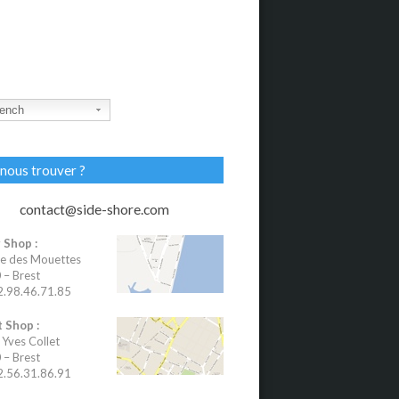
ench
nous trouver ?
contact@side-shore.com
 Shop :
e des Mouettes
– Brest
02.98.46.71.85
 Shop :
 Yves Collet
– Brest
02.56.31.86.91