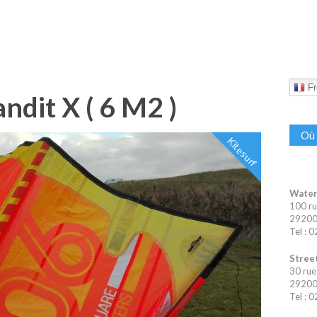
Fr
dit X ( 6 M2 )
Où 
Kitesurf
Water
100 ru
29200 
Tel : 
Street
30 rue
29200 
Tel : 