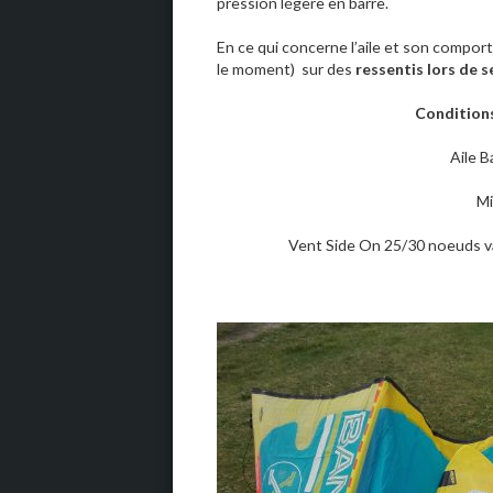
pression légère en barre.
En ce qui concerne l’aile et son compor
le moment) sur des
ressentis lors de 
Conditions
Aile B
Mi
Vent Side On 25/30 noeuds va