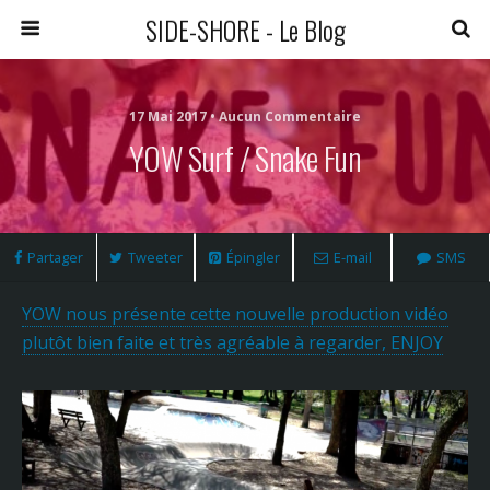
SIDE-SHORE - Le Blog
17 Mai 2017 • Aucun Commentaire
YOW Surf / Snake Fun
Partager
Tweeter
Épingler
E-mail
SMS
YOW nous présente cette nouvelle production vidéo
plutôt bien faite et très agréable à regarder, ENJOY