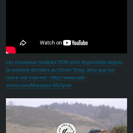
Les nouveaux modèles YOW sont disponibles depuis
la semaine dernière au Street Shop, ainsi que sur
notre site internet : http://www.side-
shore.com/Marques/432/yow