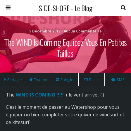
SIDE-SHORE - Le Blog
9 Décembre 2017 • Aucun Commentaire
The WIND Is Coming Equipez Vous En Petites
Tailles,
Partager
Tweeter
Épingler
E-mail
SMS
The
WIND IS COMING !!!!!
( le vent arrive ;-))
C’est le moment de passer au Watershop pour vous
équiper ou bien compléter votre quiver de windsurf et
de kitesurf.