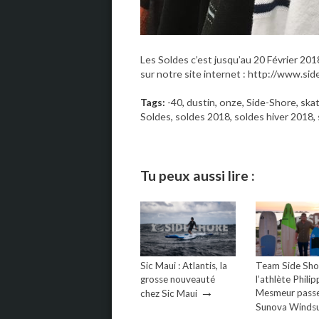
Les Soldes c’est jusqu’au 20 Février 201
sur notre site internet : http://www.sid
Tags:
-40
,
dustin
,
onze
,
Side-Shore
,
ska
Soldes
,
soldes 2018
,
soldes hiver 2018
,
Tu peux aussi lire :
Sic Maui : Atlantis, la
Team Side Shor
grosse nouveauté
l’athlète Philip
→
Mesmeur passe
chez Sic Maui
Sunova Windsu