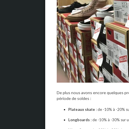
De plus nous avons encore quelques pro
période de soldes :
Plateaux skate
: de -10% à -20% su
Longboards
: de -10% à -30% sur un