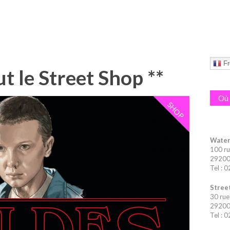
Fr
ut le Street Shop **
Où 
SHOP
Water
100 ru
29200 
Tel : 
Street
30 rue
29200 
Tel : 