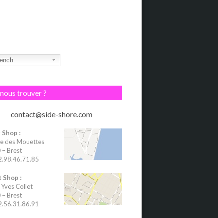
ench
nous trouver ?
contact@side-shore.com
 Shop :
e des Mouettes
– Brest
02.98.46.71.85
 Shop :
 Yves Collet
– Brest
02.56.31.86.91