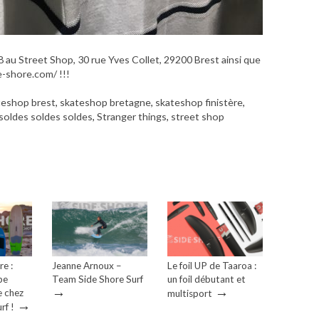
8 au Street Shop, 30 rue Yves Collet, 29200 Brest ainsi que
e-shore.com/ !!!
teshop brest
,
skateshop bretagne
,
skateshop finistère
,
soldes soldes soldes
,
Stranger things
,
street shop
e :
Jeanne Arnoux –
Le foil UP de Taaroa :
pe
Team Side Shore Surf
un foil débutant et
→
→
 chez
multisport
→
rf !