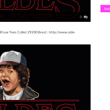
In
G
0
0 rue Yves Collet 29200 Brest : http://www.side-