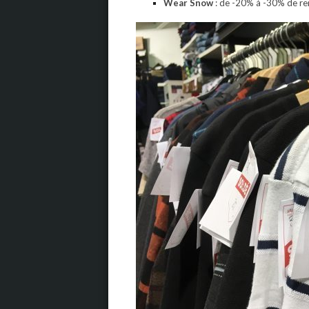
Wear Snow
: de -20% à -30% de re