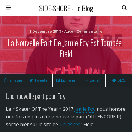
SIDE-SHORE - Le Blog
1 Décembre 2018 • Aucun Commentaire
La Nouvelle Part De Jamie Foy Est Tombée :
Field
Partager
Tweeter
Épingler
E-mail
SMS
Une nouvelle part pour Foy
Le « Skater Of The Year » 2017
Jamie Foy
nous honore
une fois de plus d’une nouvelle part (OUI ENCORE !!!)
sortie hier sur le site de
Thrasher
: Field.