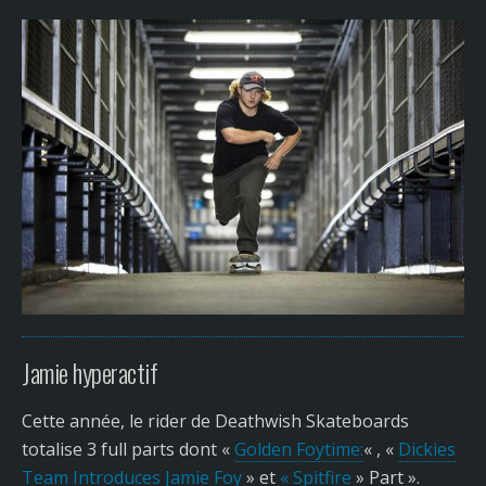
Jamie hyperactif
Cette année, le rider de Deathwish Skateboards
totalise 3 full parts dont «
Golden Foytime:
« , «
Dickies
Team Introduces Jamie Foy
» et
« Spitfire
» Part ».