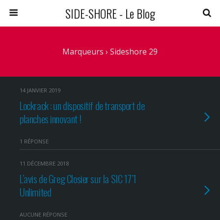
SIDE-SHORE - Le Blog
Marqueurs › Sideshore 29
14 JANVIER 2019
Lockrack : un dispositif de transport de
planches innovant !
1 RÉPONSE
11 DÉCEMBRE 2018
L’avis de Greg Closier sur la SIC 17’1
Unlimited
AUCUNE RÉPONSE