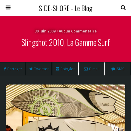
SIDE-SHORE - Le Blog
30 Juin 2009 • Aucun Commentaire
Slingshot 2010, La Gamme Surf
Partager
Tweeter
Épingler
E-mail
SMS