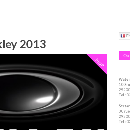
Fr
kley 2013
Où 
SHOP
Water
100 ru
29200 
Tel : 
Street
30 rue
29200 
Tel : 