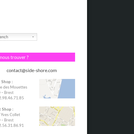
ench
nous trouver ?
contact@side-shore.com
 Shop :
e des Mouettes
– Brest
02.98.46.71.85
 Shop :
 Yves Collet
– Brest
02.56.31.86.91