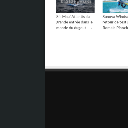
Sic Maui Atlantis : la
Sunova Windsur
grande entrée dans le
retour de test
→
monde du dugout
Romain Pinoc