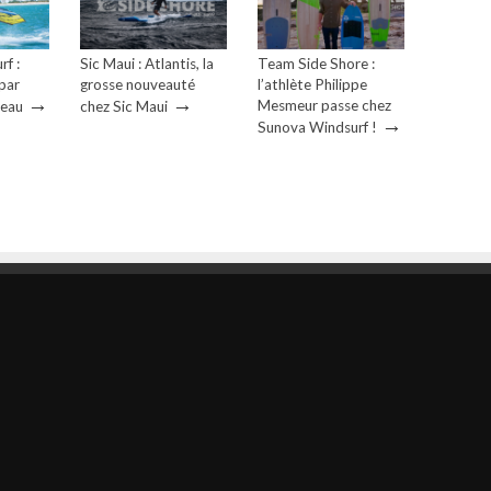
f :
Sic Maui : Atlantis, la
Team Side Shore :
 par
grosse nouveauté
l’athlète Philippe
→
→
Mesmeur passe chez
heau
chez Sic Maui
→
Sunova Windsurf !