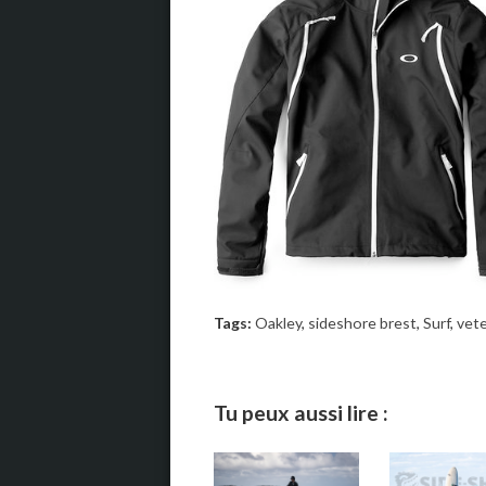
Tags:
Oakley
,
sideshore brest
,
Surf
,
vet
Tu peux aussi lire :