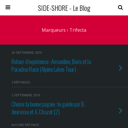
SIDE-SHORE - Le Blog
Marqueurs › Trifecta
24 SEPTEMBRE 2019
Retour d’expérience : Amandine, Boris et la
Paradise Race (Alpine Lakes Tour)
2 RÉPONSES
2 SEPTEMBRE 2019
Choisir la bonne pagaie : le guide par B.
Jinvresse et A. Chazot (2)
AUCUNE RÉPONSE