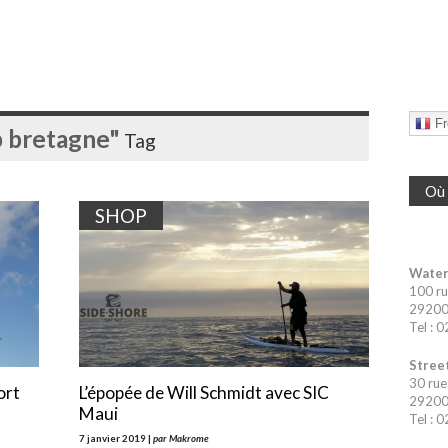
Fr
p bretagne"
Tag
Où 
SHOP
Water
100 ru
29200 
Tel : 
Street
30 rue
ort
L’épopée de Will Schmidt avec SIC
29200 
Maui
Tel : 
7 janvier 2019 |
par Makrome