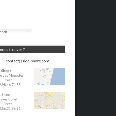
ench
nous trouver ?
contact@side-shore.com
 Shop :
e des Mouettes
– Brest
02.98.46.71.85
 Shop :
 Yves Collet
– Brest
02.56.31.86.91