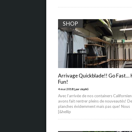
SHOP
Arrivage Quickblade!! Go Fast…
Fun!
4 mai 2018 |
par stephG
Avec l’arrivée de nos containers Californie
avons fait rentrer pleins de nouveautés! D
planches évidemment mais pas que! Nous
[&hellip