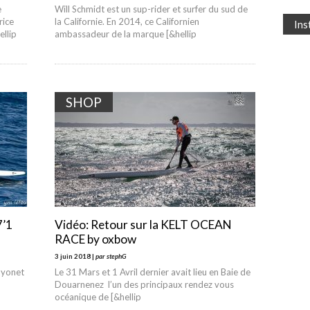
e
Will Schmidt est un sup-rider et surfer du sud de
rice
la Californie. En 2014, ce Californien
In
ellip
ambassadeur de la marque [&hellip
SHOP
7’1
Vidéo: Retour sur la KELT OCEAN
RACE by oxbow
3 juin 2018 |
par stephG
ayonet
Le 31 Mars et 1 Avril dernier avait lieu en Baie de
Douarnenez l’un des principaux rendez vous
océanique de [&hellip