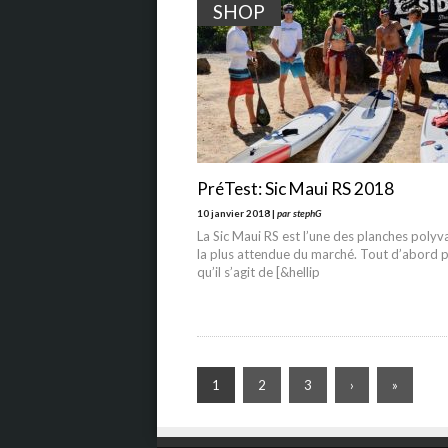
SHOP
PréTest: Sic Maui RS 2018
10 janvier 2018 |
par stephG
La Sic Maui RS est l’une des planches polyv
la plus attendue du marché. Tout d’abord 
qu’il s’agit de [&hellip
1
2
3
›
»