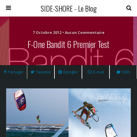
SIDE-SHORE - Le Blog
7 Octobre 2012 • Aucun Commentaire
F-One Bandit 6 Premier Test
Partager
Tweeter
Épingler
E-mail
SMS