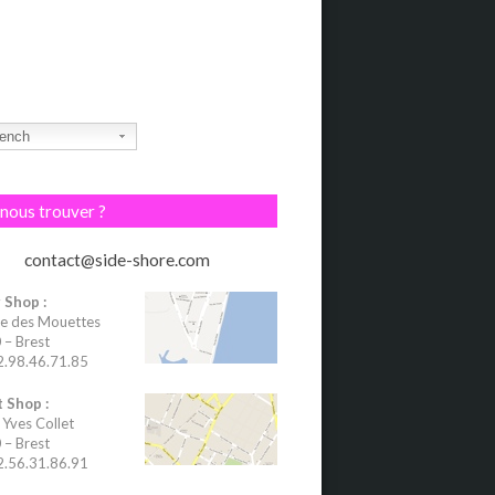
ench
nous trouver ?
contact@side-shore.com
 Shop :
e des Mouettes
– Brest
02.98.46.71.85
 Shop :
 Yves Collet
– Brest
02.56.31.86.91