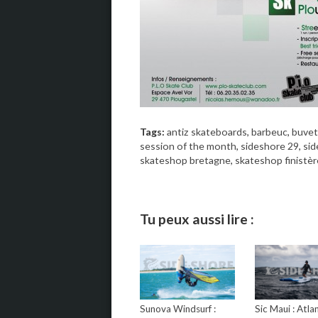
Tags:
antiz skateboards
,
barbeuc
,
buvet
session of the month
,
sideshore 29
,
sid
skateshop bretagne
,
skateshop finistèr
Tu peux aussi lire :
Sunova Windsurf :
Sic Maui : Atlan