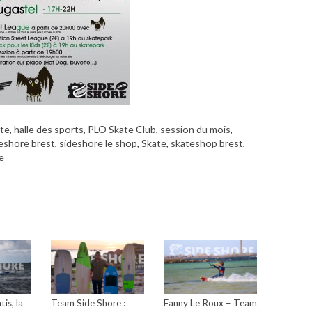
te
,
halle des sports
,
PLO Skate Club
,
session du mois
,
eshore brest
,
sideshore le shop
,
Skate
,
skateshop brest
,
e
tis, la
Team Side Shore :
Fanny Le Roux – Team