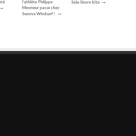
→
uté
l’athlète Philippe
Side Shore Kite
→
Mesmeur passe chez
→
Sunova Windsurf !