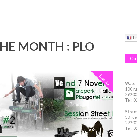
Fr
THE MONTH : PLO
Où 
Events
Water
100 ru
29200 
Tel : 
Street
30 rue
29200 
Tel : 