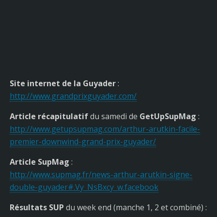
Site internet de la Guyader
:
http://www.grandprixguyader.com/
Article récapitulatif
du samedi de
GetUpSupMag
:
http://www.getupsupmag.com/arthur-arutkin-facile-
premier-downwind-grand-prix-guyader/
Article SupMag
:
http://www.supmag.fr/news-arthur-arutkin-signe-
double-guyader#.Vy_NsBxcy_w.facebook
Résultats SUP
du week end (manche 1, 2 et combiné) :