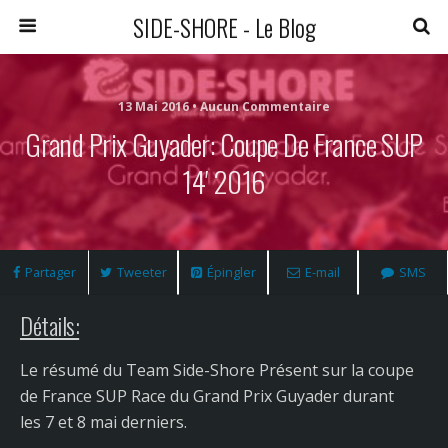
SIDE-SHORE - Le Blog
13 Mai 2016 • Aucun Commentaire
Grand Prix Guyader: Coupe De France SUP
14′ 2016
Partager
Tweeter
Épingler
E-mail
SMS
Détails:
Le résumé du Team Side-Shore Présent sur la coupe
de France SUP Race du Grand Prix Guyader durant
les 7 et 8 mai derniers.