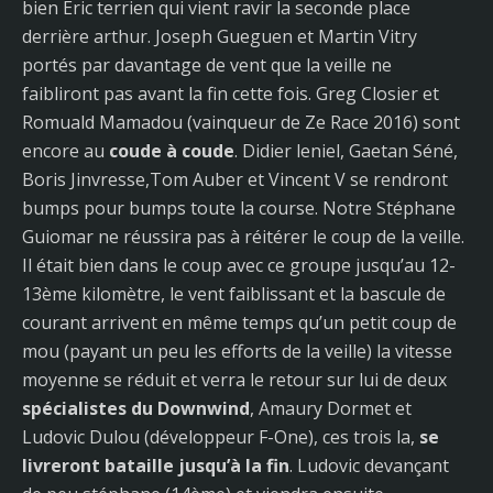
bien Eric terrien qui vient ravir la seconde place
derrière arthur. Joseph Gueguen et Martin Vitry
portés par davantage de vent que la veille ne
faibliront pas avant la fin cette fois. Greg Closier et
Romuald Mamadou (vainqueur de Ze Race 2016) sont
encore au
coude à coude
. Didier leniel, Gaetan Séné,
Boris Jinvresse,Tom Auber et Vincent V se rendront
bumps pour bumps toute la course. Notre Stéphane
Guiomar ne réussira pas à réitérer le coup de la veille.
Il était bien dans le coup avec ce groupe jusqu’au 12-
13ème kilomètre, le vent faiblissant et la bascule de
courant arrivent en même temps qu’un petit coup de
mou (payant un peu les efforts de la veille) la vitesse
moyenne se réduit et verra le retour sur lui de deux
spécialistes du Downwind
, Amaury Dormet et
Ludovic Dulou (développeur F-One), ces trois la,
se
livreront bataille jusqu’à la fin
. Ludovic devançant