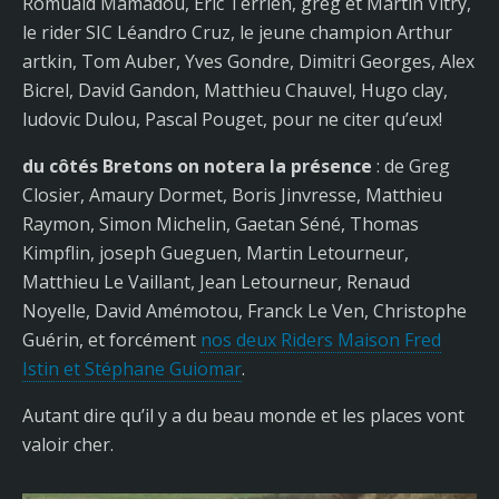
Romuald Mamadou, Eric Terrien, greg et Martin Vitry,
le rider SIC Léandro Cruz, le jeune champion Arthur
artkin, Tom Auber, Yves Gondre, Dimitri Georges, Alex
Bicrel, David Gandon, Matthieu Chauvel, Hugo clay,
ludovic Dulou, Pascal Pouget, pour ne citer qu’eux!
du côtés Bretons on notera la présence
: de Greg
Closier, Amaury Dormet, Boris Jinvresse, Matthieu
Raymon, Simon Michelin, Gaetan Séné, Thomas
Kimpflin, joseph Gueguen, Martin Letourneur,
Matthieu Le Vaillant, Jean Letourneur, Renaud
Noyelle, David Amémotou, Franck Le Ven, Christophe
Guérin, et forcément
nos deux Riders Maison Fred
Istin et Stéphane Guiomar
.
Autant dire qu’il y a du beau monde et les places vont
valoir cher.