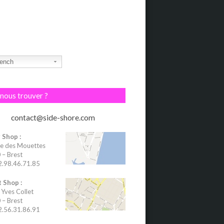
ench
nous trouver ?
contact@side-shore.com
 Shop :
e des Mouettes
– Brest
02.98.46.71.85
 Shop :
 Yves Collet
– Brest
02.56.31.86.91