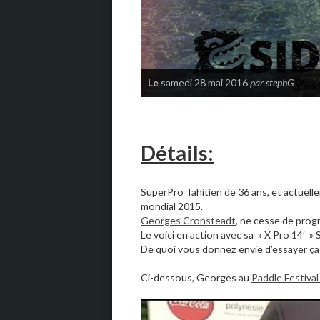
Le
samedi 28 mai 2016
par stephG
Détails:
SuperPro Tahitien de 36 ans, et actuel
mondial 2015.
Georges Cronsteadt
, ne cesse de prog
Le voici en action avec sa » X Pro 14′ » 
De quoi vous donnez envie d’essayer ça 
Ci-dessous, Georges au
Paddle Festival