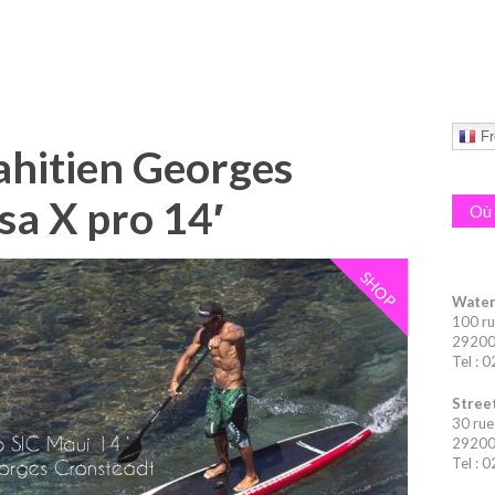
Fr
ahitien Georges
sa X pro 14′
Où 
SHOP
Water
100 ru
29200 
Tel : 
Street
30 rue
29200 
Tel : 